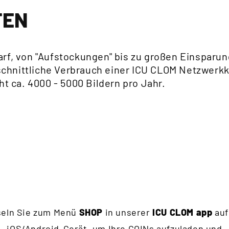
FEN
arf, von "Aufstockungen" bis zu großen Einsparu
hnittliche Verbrauch einer ICU CLOM Netzwerkka
ht ca. 4000 - 5000 Bildern pro Jahr.
eln Sie zum Menü
SHOP
in unserer
ICU CLOM app
auf
iOS/Android-Gerät, um Ihre COINs aufzuladen und