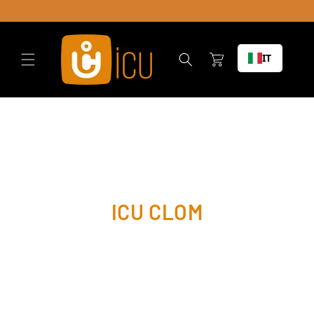
Vai al
contenuto
Carrello
IT
ICU CLOM
Delivering Clarity