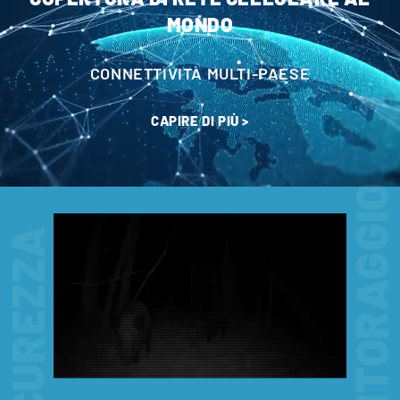
MONDO
CONNETTIVITÀ MULTI-PAESE
CAPIRE DI PIÙ >
MONITORAGGIO
SICUREZZA