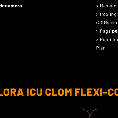
elecamera
> Nessun 
> Pooling
COINs al
> Paga
pe
> Piani f
Plan
LORA ICU CLOM FLEXI-C