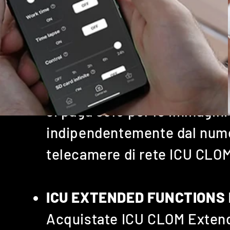
L'INSTALLAZIONE DI 
TELECAMERE.
ICU CLOM COINs:
Il vantaggio di ICU CLOM CO
si paga solo per le immagini
indipendentemente dal nume
telecamere di rete ICU CLOM
ICU EXTENDED FUNCTIONS
Acquistate ICU CLOM Exten