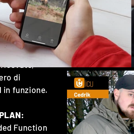
PIÙ
INs è semplice:
 ricevute,
ro di
 in funzione.
 PLAN:
ded Function