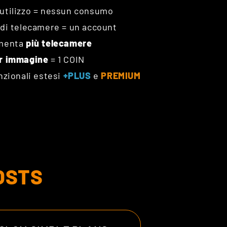
utilizzo = nessun consumo
 di telecamere = un account
imenta
più telecamere
r immagine
= 1 COIN
unzionali estesi
+PLUS
e
PREMIUM
OSTS