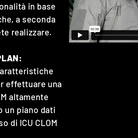
onalità in base
iche, a seconda
te realizzare.
PLAN:
caratteristiche
r effettuare una
OM altamente
o un piano dati
uso di ICU CLOM