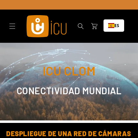
Ir al
contenido
Carrito
ES
ICU CLOM
CONECTIVIDAD MUNDIAL
DESPLIEGUE DE UNA RED DE CÁMARAS