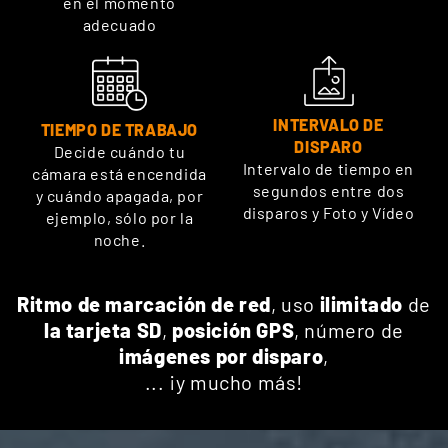
en el momento
adecuado
INTERVALO DE
TIEMPO DE TRABAJO
DISPARO
Decide cuándo tu
Intervalo de tiempo en
cámara está encendida
segundos entre dos
y cuándo apagada, por
disparos y Foto y Vídeo
ejemplo, sólo por la
noche.
Ritmo de marcación de red
, uso
ilimitado
de
la tarjeta SD
,
posición GPS
, número de
imágenes por disparo
,
... ¡y mucho más!