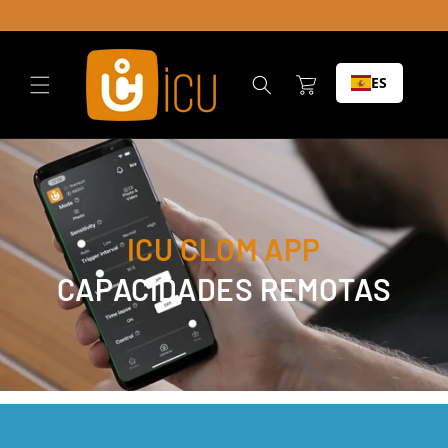
Ir al
contenido
Carrito
ES
ICU CLOM APP
CAPACIDADES REMOTAS