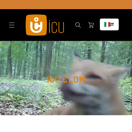
Vai al
contenuto
Carrello
IT
ICU CLOM