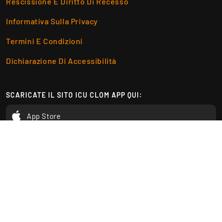
Rescissione E Diritto Di Recesso
Informativa Sulla Privacy
Termini E Condizioni
Dichiarazione Di Accessibilità
SCARICATE IL SITO ICU CLOM APP QUI:
App Store
Google Play
Accesso alla WebApp
© Copyright 2026, Tutti i diritti riservati