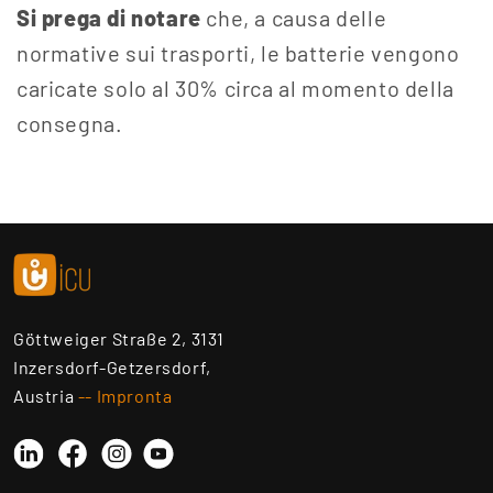
Si prega di notare
che, a causa delle
normative sui trasporti, le batterie vengono
caricate solo al 30% circa al momento della
consegna.
Göttweiger Straße 2, 3131
Inzersdorf-Getzersdorf,
Austria
-- Impronta
Linkedin
Instagram
YouTube
Facebook