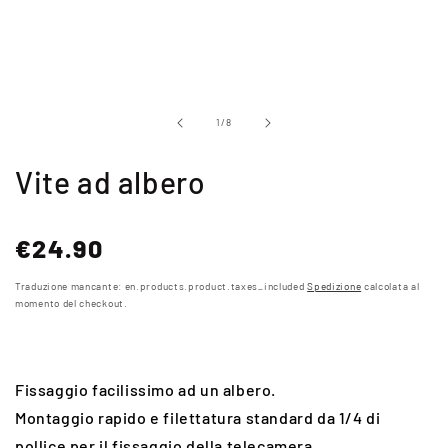
modale
di
1
/
8
Vite ad albero
Prezzo
€24.90
normale
Traduzione mancante: en.products.product.taxes_included
Spedizione
calcolata al
momento del checkout.
Fissaggio facilissimo ad un albero.
Montaggio rapido e filettatura standard da 1/4 di
pollice per il fissaggio della telecamera