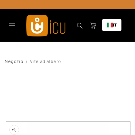
Vai al
contenuto
Carrello
IT
Negozio
Vite ad albero
Vai alle
informazioni
sul prodotto