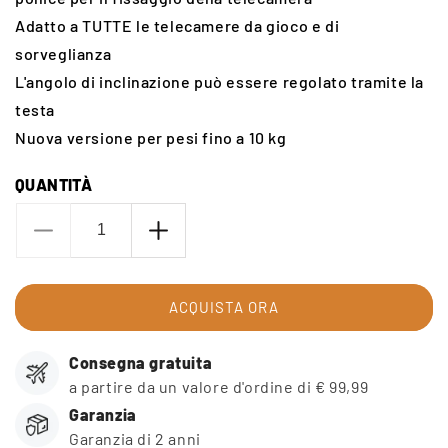
Adatto a TUTTE le telecamere da gioco e di
sorveglianza
L'angolo di inclinazione può essere regolato tramite la
testa
Nuova versione per pesi fino a 10 kg
QUANTITÀ
Diminuire
Aumenta
la
la
quantità
quantità
per
per
ACQUISTA ORA
TreeScrew
TreeScrew
Consegna gratuita
a partire da un valore d'ordine di € 99,99
Garanzia
Garanzia di 2 anni