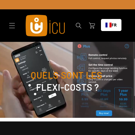
Skip to
content
Chariot
FR
QUELS SONT LES
FLEXI-COSTS ?