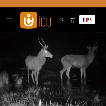
Skip to
content
Chariot
FR