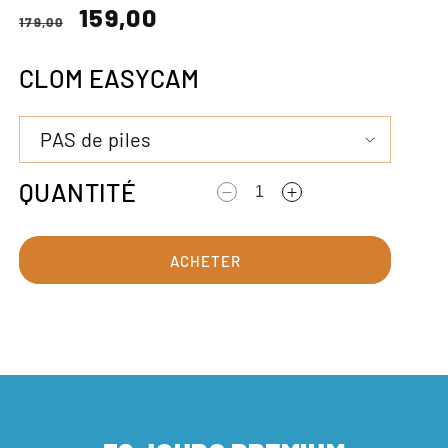
Prix
Prix
159,00
179,00
normal
soldé
CLOM EASYCAM
QUANTITÉ
Diminution
Augmentation
de
des
la
quantités
ACHETER
quantité
pour
pour
EasyCam
EasyCam