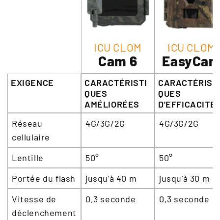
ICU CLOM
ICU CLOM
Cam 6
EasyCa
EXIGENCE
CARACTÉRISTI
CARACTÉRIST
QUES
QUES
AMÉLIORÉES
D'EFFICACITÉ
Réseau
4G/3G/2G
4G/3G/2G
cellulaire
Lentille
50°
50°
Portée du flash
jusqu'à 40 m
jusqu'à 30 m
Vitesse de
0,3 seconde
0,3 seconde
déclenchement