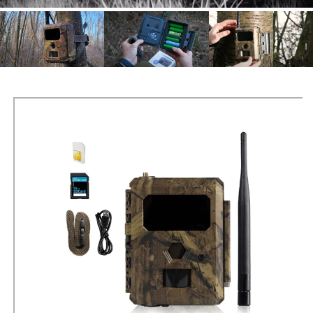
Passer à
l'information
sur le
ICU CLOM EASYCAM
produit
La caméra réseau ICU CLOM EasyCam a été conçue
pour faire partie de votre kit de confiance et fournir
des résultats fiables, encore et encore.