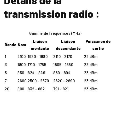
transmission radio :
Gamme de fréquences (MHz)
Liaison
Liaison
Puissance de
Bande
Nom
montante
descendante
sortie
1
2100
1920 - 1980
2110 - 2170
23 dBm
3
1800
1710 - 1785
1805 - 1880
23 dBm
5
850
824 - 849
869 - 894
23 dBm
7
2600
2500 - 2570
2620 - 2690
23 dBm
20
800
832 - 862
791 - 821
23 dBm