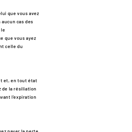
lui que vous avez
en aucun cas des
 le
ce que vous ayez
nt celle du
et, en tout état
de la résiliation
vant l'expiration
vez payer la perte