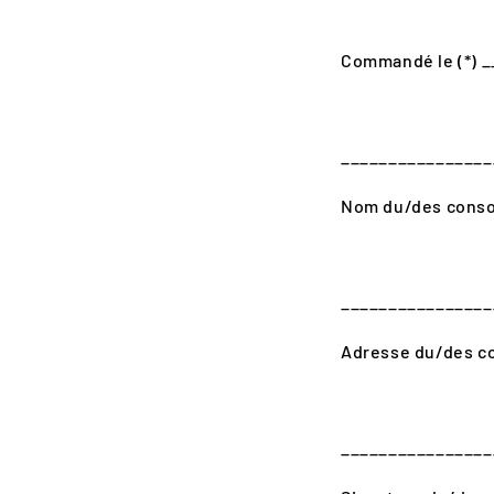
Commandé le (*) _
________________
Nom du/des cons
________________
Adresse du/des c
________________