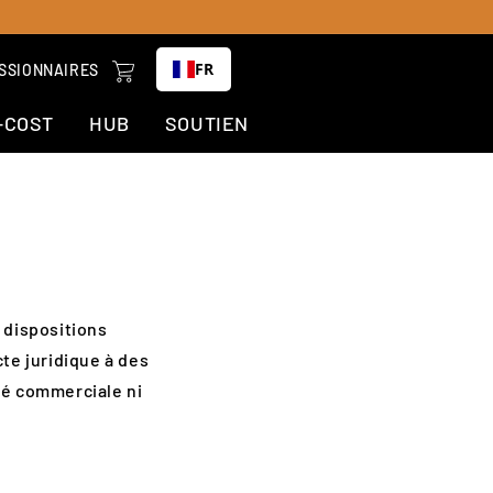
Chariot
FR
SSIONNAIRES
-COST
HUB
SOUTIEN
 dispositions
te juridique à des
té commerciale ni