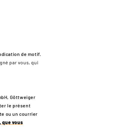
ndication de motif.
igné par vous, qui
GmbH, Göttweiger
ter le présent
te ou un courrier
n, que vous