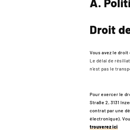
A. Poli
Droit d
Vous avez le droit
Le délai de résili
n'est pas le trans
Pour exercer le d
Straße 2, 3131 Inz
contrat par une dé
électronique). V
trouverez ici