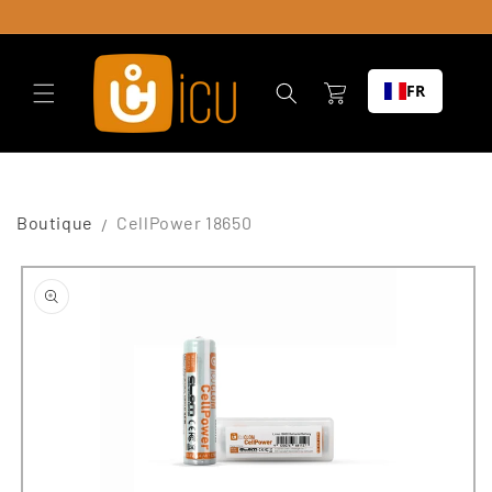
Skip to
content
Chariot
FR
Boutique
CellPower 18650
Passer à
l'information
sur le
produit