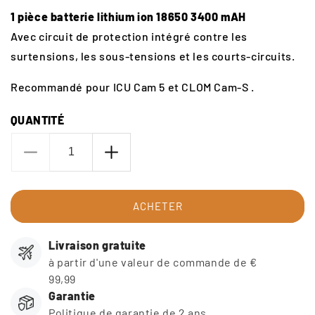
1 pièce batterie lithium ion 18650 3400 mAH
Avec circuit de protection intégré contre les
surtensions, les sous-tensions et les courts-circuits.
Recommandé pour ICU Cam 5 et CLOM Cam-S .
QUANTITÉ
Diminuer
Augmentation
la
de
quantité
quantité
pour
pour
ACHETER
CellPower
CellPower
18650
18650
Livraison gratuite
à partir d'une valeur de commande de €
99,99
Garantie
Politique de garantie de 2 ans