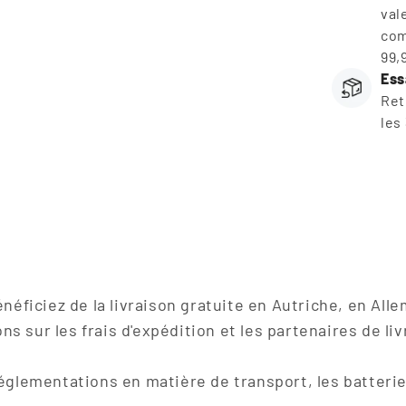
val
com
99,
Ess
Ret
les
énéficiez de la livraison gratuite en Autriche, en All
s sur les frais d'expédition et les partenaires de liv
églementations en matière de transport, les batteri