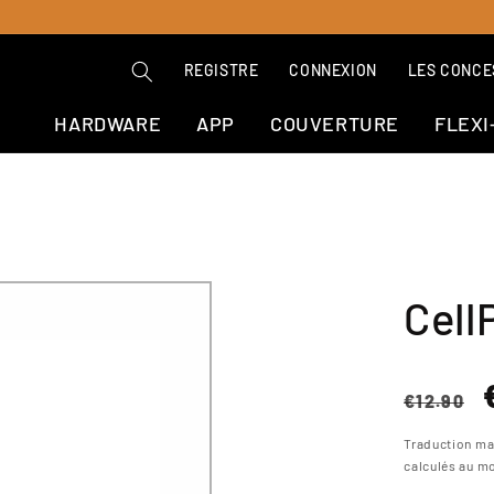
REGISTRE
CONNEXION
LES CONCE
HARDWARE
APP
COUVERTURE
FLEXI
Cell
Prix
€12.90
norma
Traduction ma
calculés au m