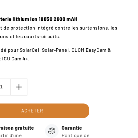
tterie lithium ion 18650 2600 mAH
it de protection intégré contre les surtensions, les
ons et les courts-circuits.
é pour SolarCell Solar-Panel, CLOM EasyCam &
t ICU Cam 4+.
er
Augmenter
la
té
quantité
pour
ACHETER
wer
CellPower
BLUE
raison gratuite
Garantie
18650
artir d'une
Politique de