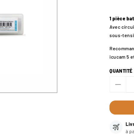
1 pièce ba
Avec circu
sous-tensi
Recommand
icucam 5 e
QUANTITÉ
Diminu
la
quanti
pour
CellPo
BLUE
Liv
18650
à p