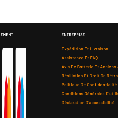
IEMENT
ENTREPRISE
Expédition Et Livraison
Assistance Et FAQ
Avis De Batterie Et Anciens
Résiliation Et Droit De Rétr
Politique De Confidentialité
Conditions Générales D'utili
Déclaration D'accessibilité