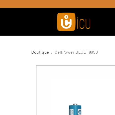
Skip to
content
Boutique
CellPower BLUE 18650
Passer à
l'information
sur le
produit